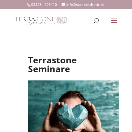
05528 - 205410
info@stoneesthetic.de
Terrastone
Seminare